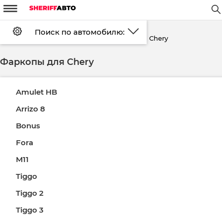
m
W
#
d
Поиск по автомобилю:
Установка
FAQ
Оплата
Chery
Главная страница
Каталог
Фаркопы
Доставка
Контакты
Скидки
Возврат
Фаркопы для Chery
Войти
Регистрация
Amulet HB
Arrizo 8
Bonus
Fora
M11
Tiggo
Tiggo 2
Tiggo 3