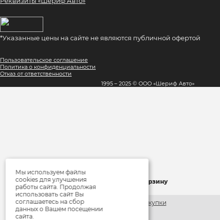
Реквизиты «Шериф Авто»
*Указанные цены на сайте не являются публичной офертой
Пользовательское соглашение
Политика о конфиденциальности
Отказ от ответственности
1995 – 2025 © ООО «Шериф Авто»
Мы используем файлы
×
cookies для улучшения
Товар добавлен в корзину
работы сайта. Продолжая
использовать сайт Вы
соглашаетесь на сбор
Продолжить покупки
данных о Вашем посещении
сайта.