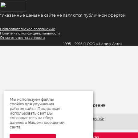
*Указанные цены на сайте не являются публичной офертой
Пользовательское соглашение
Политика о конфиденциальности
Отказ от ответственности
1995 – 2025 © ООО «Шериф Авто»
Мы используем файлы
×
cookies для улучшения
Товар добавлен в корзину
работы сайта. Продолжая
использовать сайт Вы
соглашаетесь на сбор
Продолжить покупки
данных о Вашем посещении
сайта.
Оформить заказ