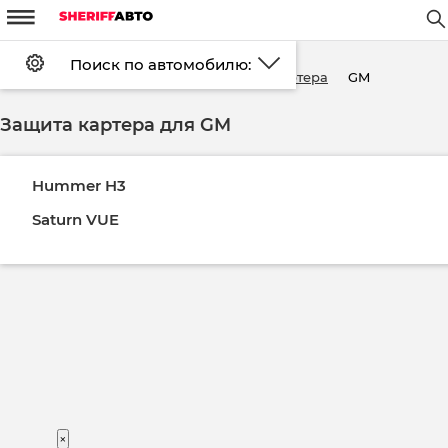
m
W
#
d
Поиск по автомобилю:
Установка
FAQ
Оплата
GM
Главная страница
Каталог
Защита картера
Доставка
Контакты
Скидки
Возврат
Защита картера для GM
Войти
Регистрация
Hummer H3
Saturn VUE
×