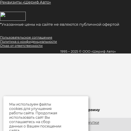
Реквизиты «Шериф Авто»
*Указанные цены на сайте не являются публичной офертой
Пользовательское соглашение
Политика о конфиденциальности
Отказ от ответственности
1995 – 2025 © ООО «Шериф Авто»
Мы используем файлы
×
cookies для улучшения
Товар добавлен в корзину
работы сайта. Продолжая
использовать сайт Вы
соглашаетесь на сбор
Продолжить покупки
данных о Вашем посещении
сайта.