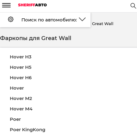
m
W
#
d
Поиск по автомобилю:
Установка
FAQ
Оплата
Great Wall
Главная страница
Каталог
Фаркопы
Доставка
Контакты
Скидки
Возврат
Фаркопы для Great Wall
Войти
Регистрация
Hover H3
Hover H5
Hover H6
Hover
Hover M2
Hover M4
Poer
Poer KingKong