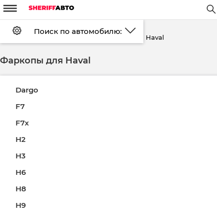
m
W
#
d
Поиск по автомобилю:
Установка
FAQ
Оплата
Haval
Главная страница
Каталог
Фаркопы
Доставка
Контакты
Скидки
Возврат
Фаркопы для Haval
Войти
Регистрация
Dargo
F7
F7x
H2
H3
H6
H8
H9