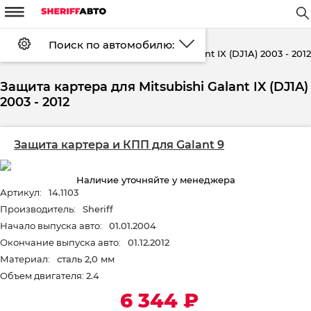
m
W
#
d
Поиск по автомобилю:
Установка
FAQ
Оплата
Galant IX (DJ1A) 2003 - 2012
алог
Защита картера
Mitsubishi
Доставка
Контакты
Скидки
Возврат
Защита картера для Mitsubishi Galant IX (DJ1A)
Войти
Регистрация
2003 - 2012
Защита картера и КПП для Galant 9
Наличие уточняйте у менеджера
Артикул:
14.1103
Производитель:
Sheriff
Начало выпуска авто:
01.01.2004
Окончание выпуска авто:
01.12.2012
Материал:
сталь 2,0 мм
Объем двигателя:
2.4
6 344
₽