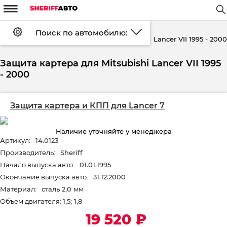
m
W
#
d
Поиск по автомобилю:
Установка
FAQ
Оплата
Lancer VII 1995 - 2000
Каталог
Защита картера
Mitsubishi
Доставка
Контакты
Скидки
Возврат
Защита картера для Mitsubishi Lancer VII 1995
Войти
Регистрация
- 2000
Защита картера и КПП для Lancer 7
Наличие уточняйте у менеджера
Артикул:
14.0123
Производитель:
Sheriff
Начало выпуска авто:
01.01.1995
Окончание выпуска авто:
31.12.2000
Материал:
сталь 2,0 мм
Объем двигателя:
1,5; 1,8
19 520
₽