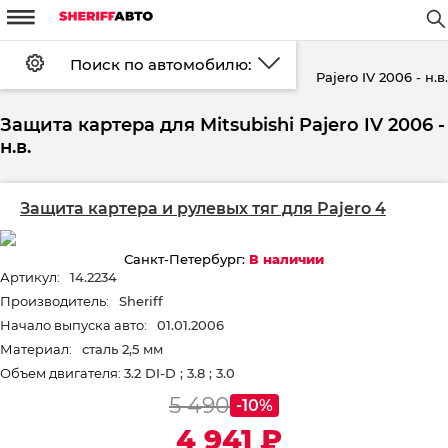
m
W
#
d
Поиск по автомобилю:
Установка
FAQ
Оплата
Pajero IV 2006 - н.в.
а
Каталог
Защита картера
Mitsubishi
Доставка
Контакты
Скидки
Возврат
Защита картера для Mitsubishi Pajero IV 2006 -
Войти
Регистрация
н.в.
Защита картера и рулевых тяг для Pajero 4
Санкт-Петербург:
В наличии
Артикул:
14.2234
Производитель:
Sheriff
Начало выпуска авто:
01.01.2006
Материал:
сталь 2,5 мм
Объем двигателя:
3.2 DI-D ; 3.8 ; 3.0
5 490
-10%
4 941
₽