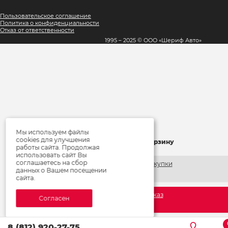
Пользовательское соглашение
Политика о конфиденциальности
Отказ от ответственности
1995 – 2025 © ООО «Шериф Авто»
Мы используем файлы
×
cookies для улучшения
Товар добавлен в корзину
работы сайта. Продолжая
использовать сайт Вы
соглашаетесь на сбор
Продолжить покупки
данных о Вашем посещении
сайта.
Оформить заказ
Cогласен
S
8 (812) 920-27-75